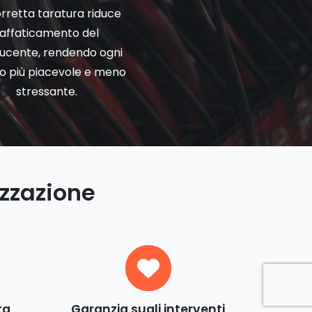
rretta taratura riduce
'affaticamento del
ucente, rendendo ogni
io più piacevole e meno
stressante.
izzazione
ta
Garanzia sugli interventi