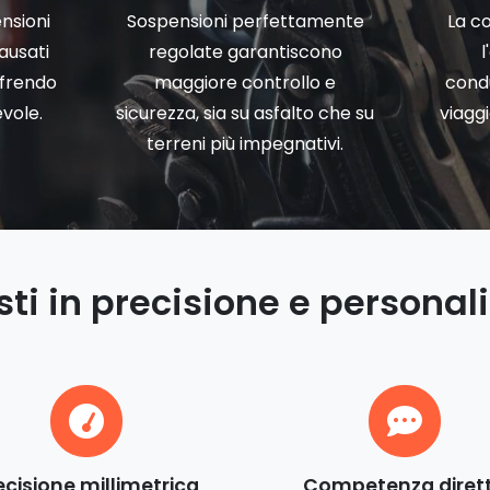
nsioni
Sospensioni perfettamente
La co
causati
regolate garantiscono
l
ffrendo
maggiore controllo e
cond
vole.
sicurezza, sia su asfalto che su
viagg
terreni più impegnativi.
sti in precisione e personal
ecisione millimetrica
Competenza diret